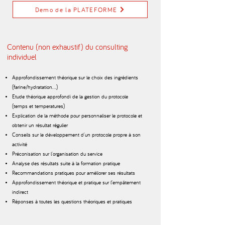
Demo de la PLATEFORME
Contenu (non exhaustif) du consulting
individuel
Approfondissement théorique sur le choix des ingrédients
(farine/hydratation…)
Etude théorique approfondi de la gestion du protocole
(temps et temperatures)
Explication de la méthode pour personnaliser le protocole et
obtenir un résultat régulier
Conseils sur le développement d'un protocole propre à son
activité
Préconisation sur l'organisation du service
Analyse des résultats suite à la formation pratique
Recommandations pratiques pour améliorer ses résultats
Approfondissement théorique et pratique sur l’empâtement
indirect
Réponses à toutes les questions théoriques et pratiques