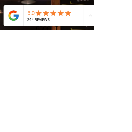
FORMATION EN LIGNE
PIZZA ROMAINE
650€HT
780€TTC
FINANCABLE
par FAF (Agefice, FAFCEA) ou OPCO
Demande d'inscription
2