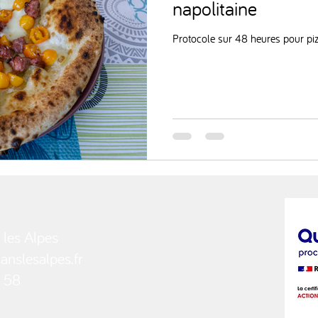
napolitaine
Protocole sur 48 heures pour piz
 les Alpes
nslesalpes.fr
 58