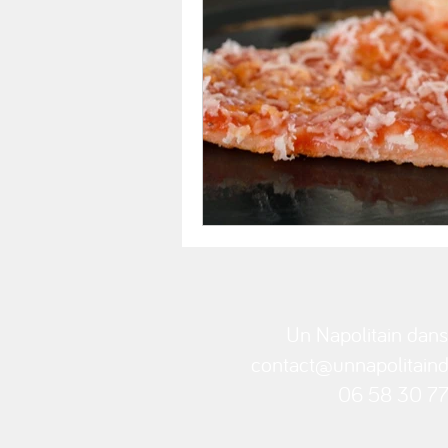
Un Napolitain dans
contact@unnapolitainda
06 58 30 77