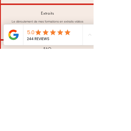
Extraits
Le déroulement de mes formations en extraits vidéos
FAQ
Réponses aux questions le plus fréquentes
PARLONS DE VOTRE PROJET
Réservez votre diagnostique
téléphonique GRATUIT de 15