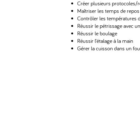
Créer plusieurs protocoles/re
Maîtriser les temps de repos
Contrôler les températures 
Réussir le pétrissage avec un
Réussir le boulage
Réussir l’étalage à la main
Gérer la cuisson dans un fou
Un Napolitain dans
contact@unnapolitainda
06 58 30 77