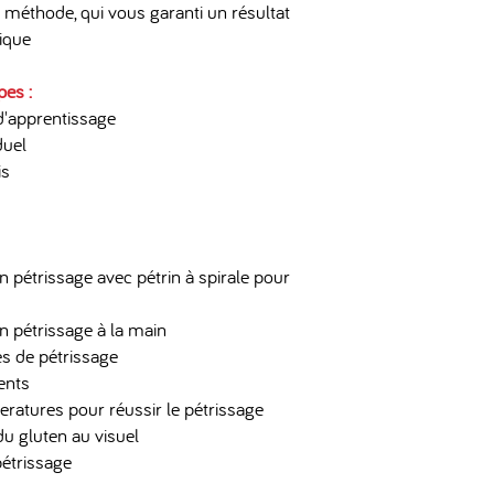
éthode, qui vous garanti un résultat
tique
pes :
 d'apprentissage
duel
is
pétrissage avec pétrin à spirale pour
 pétrissage à la main
s de pétrissage
ents
eratures pour réussir le pétrissage
u gluten au visuel
pétrissage