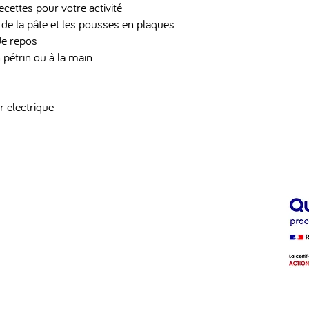
cettes pour votre activité
 de la pâte et les pousses en plaques
de repos
 pétrin ou à la main
r electrique
 les Alpes
nslesalpes.fr
 58
Mentions Légales