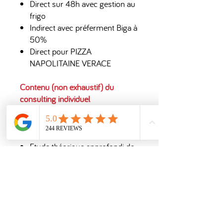
Direct sur 48h avec gestion au
frigo
Indirect avec préferment Biga à
50%
Direct pour PIZZA
NAPOLITAINE VERACE
Contenu (non exhaustif) du
consulting individuel
Approfondissement théorique
sur le choix des ingrédients
(farine/hydratation…)
Etude théorique approfondi de
la gestion du protocole (temps
et temperatures)
Explication de la méthode pour
personnaliser le protocole et
obtenir un résultat régulier
Analyse des résultats suite à la