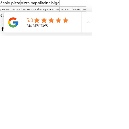
école pizza
pizza napolitaine
biga
pizza napolitaine contemporaine
pizza classique
école pizza napolitaine
pizza emporter
Voir tout
Posts récents